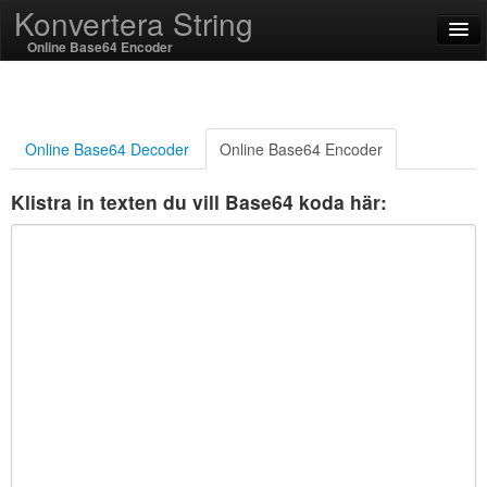
Konvertera String
Online Base64 Encoder
English
Svenska
Online Base64 Decoder
Online Base64 Encoder
SSL On
Klistra in texten du vill Base64 koda här:
Koda / Avkoda
Strängfunktioner
Hashfunktioner