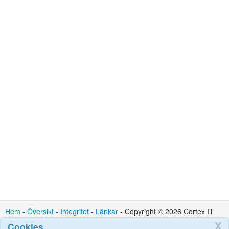
Hem
-
Översikt
-
Integritet
-
Länkar
- Copyright © 2026 Cortex IT
Ltd : Kontakt : admin @ cortexit.co.uk
X
Cookies