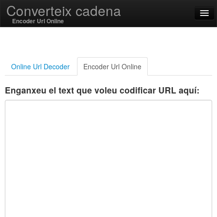
Converteix cadena
Encoder Url Online
English
Català
Online Url Decoder
Encoder Url Online
SSL On
Enganxeu el text que voleu codificar URL aquí:
Encode / Decode
Funcions de cadena
Funcions Hash