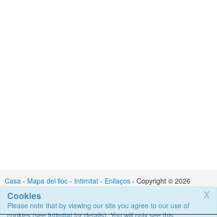
Casa
-
Mapa del lloc
-
Intimitat
-
Enllaços
- Copyright © 2026
Cortex IT Ltd : Contacte : admin @ cortexit.co.uk
X
Cookies
Please note that by viewing our site you agree to our use of
cookies (see
Intimitat
for details). You will only see this