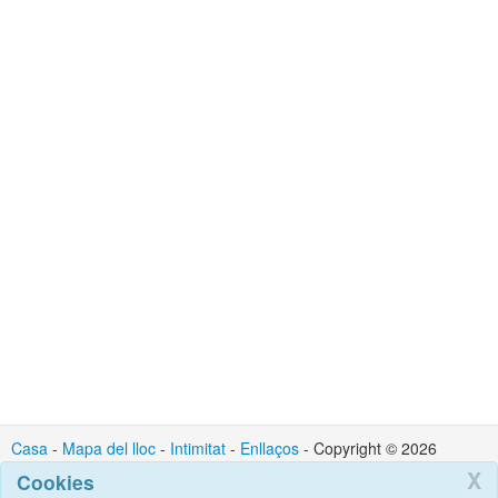
Casa
-
Mapa del lloc
-
Intimitat
-
Enllaços
- Copyright © 2026
Cortex IT Ltd : Contacte : admin @ cortexit.co.uk
X
Cookies