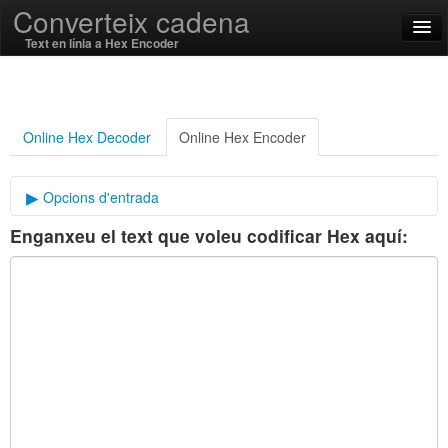
Converteix cadena
Text en línia a Hex Encoder
English
Català
Online Hex Decoder
Online Hex Encoder
SSL On
Opcions d'entrada
Enganxeu el text que voleu codificar Hex aquí:
Delimitador
Encode / Decode
Funcions de cadena
Funcions Hash