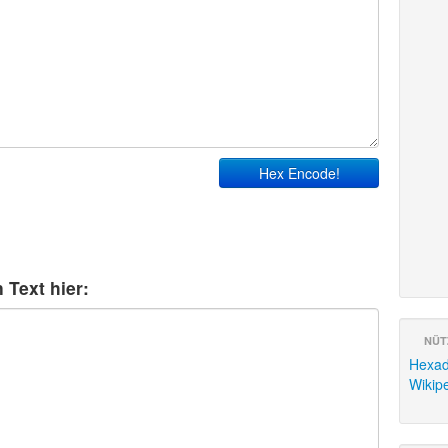
Hex Encode!
 Text hier:
NÜT
Hexad
Wikipe