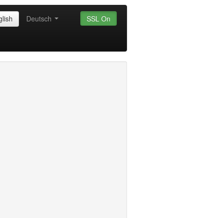
lish
Deutsch
SSL On