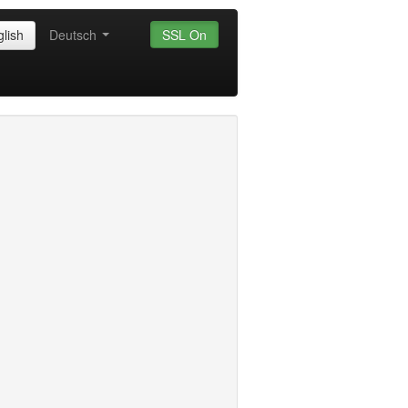
lish
Deutsch
SSL On