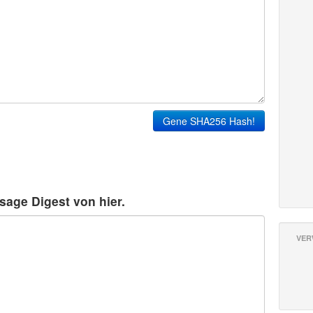
Gene SHA256 Hash!
age Digest von hier.
VER