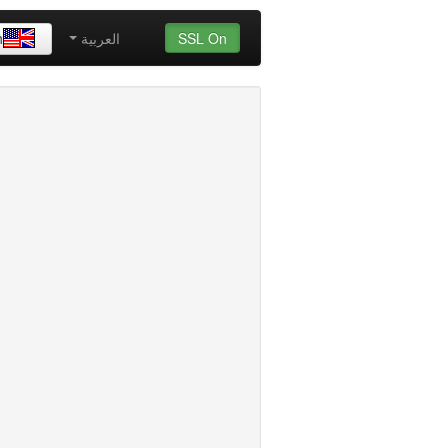
SSL On
العربية
h