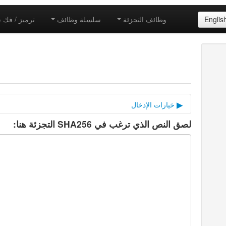
Englis
وظائف التجزئة
سلسلة وظائف
ترميز / فك
خيارات الإدخال
لصق النص الذي ترغب في SHA256 التجزئة هنا:
الملح التشفير