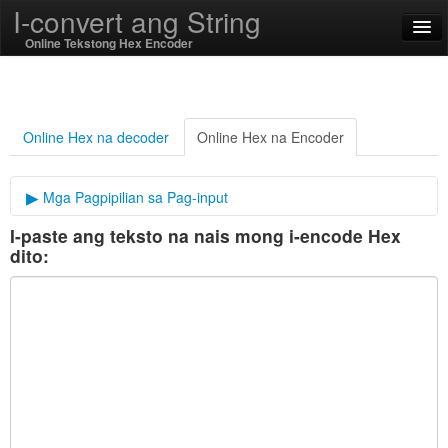
I-convert ang String
Online Tekstong Hex Encoder
English
Filipino
Online Hex na decoder
Online Hex na Encoder
SSL On
Mga Pagpipilian sa Pag-input
I-paste ang teksto na nais mong i-encode Hex
Delimiter
I-encode / decode
dito:
String Mga Function
Pag-andar ng hash