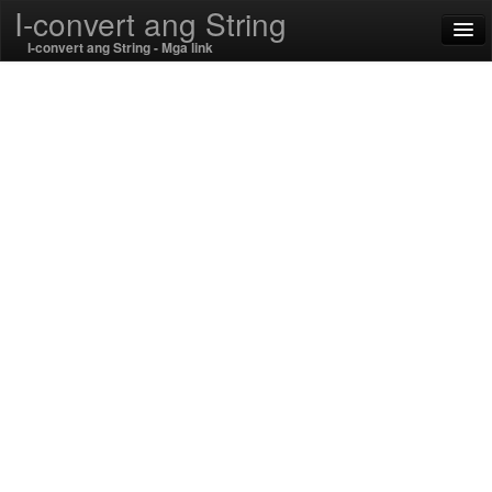
I-convert ang String
I-convert ang String - Mga link
English
Filipino
SSL On
I-encode / decode
String Mga Function
Pag-andar ng hash