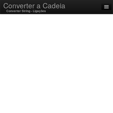
Converter a Cadeia
Converter String - Ligações
English
Português (Portugal)
SSL On
Encode / Decode
Funções String
Funções hash