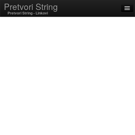
Pretvori String
Pretvori String - Linkovi
English
hrvatski jezik
SSL On
Kodiranje / dekodiranje
String Funkcije
Hash funkcije