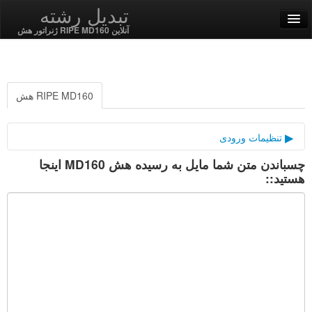
تبدیل رشته
آنلاین RIPE MD160 ژنراتور هش
English
فارسی
RIPE MD160 هش
SSL On
تنظیمات ورودی
چسباندن متن شما مایل به رسیده هش MD160 اینجا
نمک رمزنگاری
رمز / رمزگشایی
هستید::
توابع رشته
توابع هش