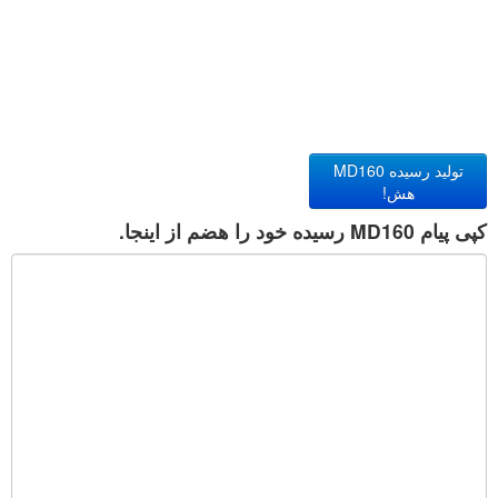
تولید رسیده MD160
هش!
کپی پیام MD160 رسیده خود را هضم از اینجا.