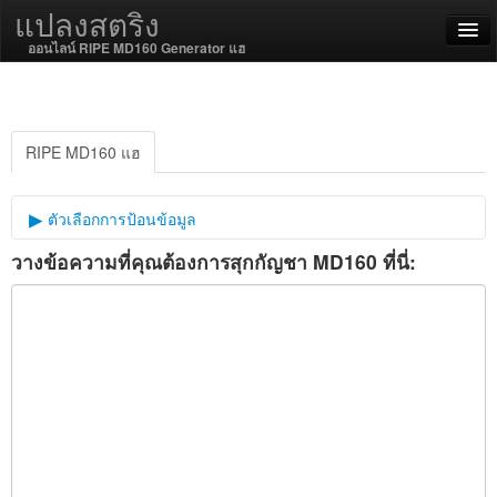
แปลงสตริง
ออนไลน์ RIPE MD160 Generator แฮ
English
ไทย
RIPE MD160 แฮ
SSL On
ตัวเลือกการป้อนข้อมูล
วางข้อความที่คุณต้องการสุกกัญชา MD160 ที่นี่:
เกลือเข้ารหัสลับ
เข้ารหัส / ถอดรหัส
ฟังก์ชั่นสตริง
ฟังก์ชั่นแฮ