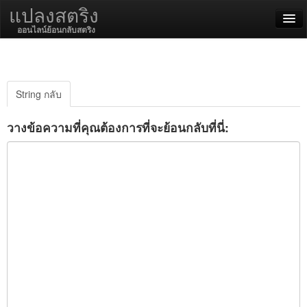
แปลงสตริง
ออนไลน์ย้อนกลับสตริง
English
ไทย
String กลับ
SSL On
วางข้อความที่คุณต้องการที่จะย้อนกลับที่นี่:
เข้ารหัส / ถอดรหัส
ฟังก์ชั่นสตริง
ฟังก์ชั่นแฮ