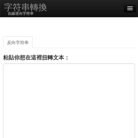
字符串轉換
在線逆向字符串
English
中文 (繁體)
反向字符串
SSL On
粘貼你想在這裡扭轉文本：
編碼/解碼
字符串函數
哈希函數