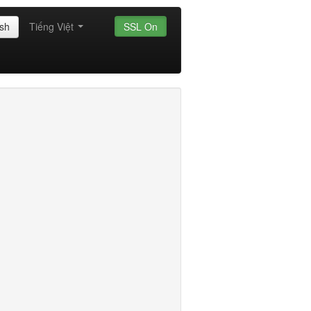
ish
Tiếng Việt
SSL On