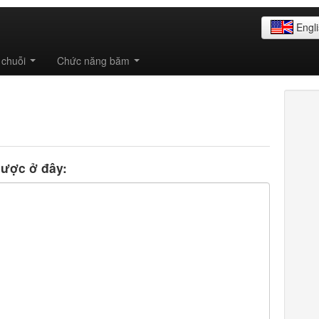
Engl
 chuỗi
Chức năng băm
ược ở đây: