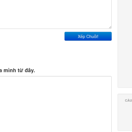
Xếp Chuỗi!
 mình từ đây.
CÂU