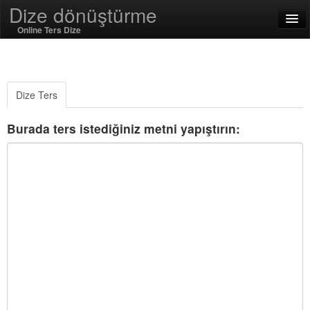
Dize dönüştürme
Online Ters Dize
English
Türkçe
Dize Ters
SSL On
Burada ters istediğiniz metni yapıştırın:
Encode / Decode
Dize İşlevleri
Hash Fonksiyonları