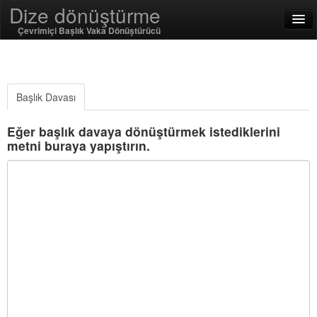
Dize dönüştürme
Çevrimiçi Başlık Vaka Dönüştürücü
English
Türkçe
Başlık Davası
SSL On
Eğer başlık davaya dönüştürmek istediklerini
metni buraya yapıştırın.
Encode / Decode
Dize İşlevleri
Hash Fonksiyonları