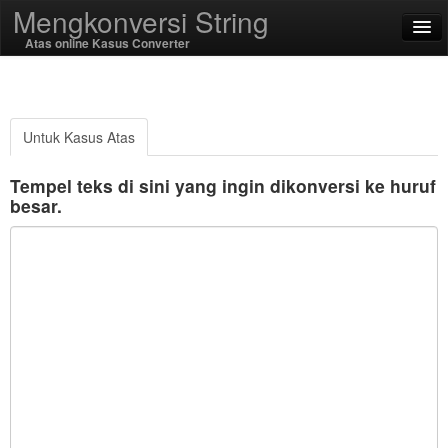
Mengkonversi String
Atas online Kasus Converter
English
Bahasa Indonesia
Untuk Kasus Atas
SSL On
Tempel teks di sini yang ingin dikonversi ke huruf
besar.
Encode / Decode
String Fungsi
Fungsi hash