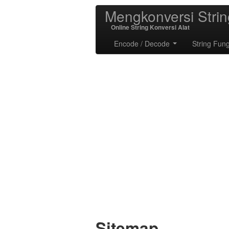
Mengkonversi Strin
Online String Konversi Alat
Encode / Decode
String Fun
Sitemap