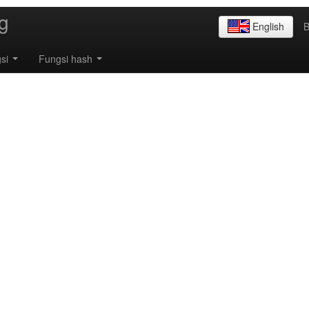
g
English
B
gsi
Fungsi hash