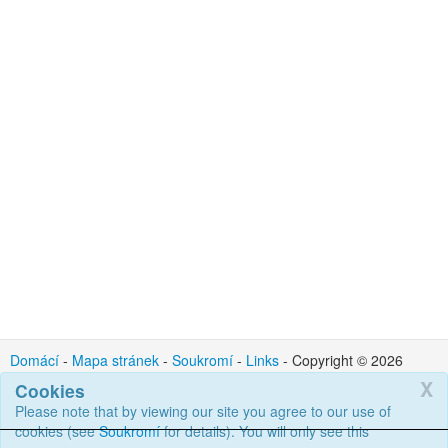
Domácí
-
Mapa stránek
-
Soukromí
-
Links
- Copyright © 2026
Cortex IT Ltd : Kontakt : admin @ cortexit.co.uk
X
Cookies
Please note that by viewing our site you agree to our use of
cookies (see
Soukromí
for details). You will only see this