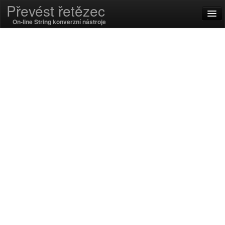
Převést řetězec
On-line String konverzní nástroje
English
Čeština
SSL On
Kódování / Decode
Smyčcový Funkce
Hash funkce