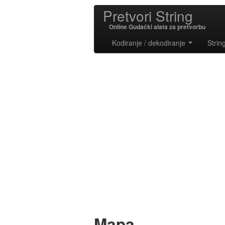
Pretvori String
Online Gudački alata za pretvorbu
Kodiranje / dekodiranje
Strin
Mapa