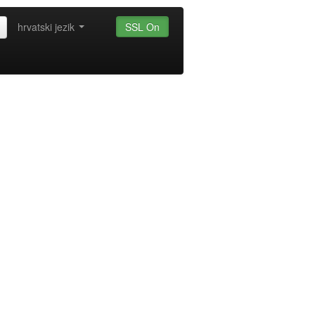
hrvatski jezik
SSL On