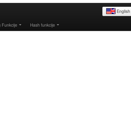
English
g Funkcije
Hash funkcije