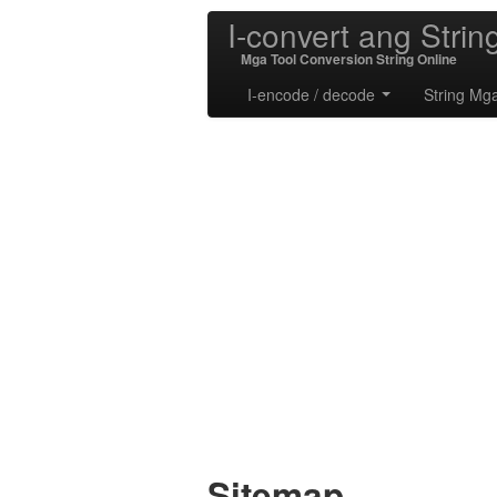
I-convert ang Strin
Mga Tool Conversion String Online
I-encode / decode
String Mg
Sitemap