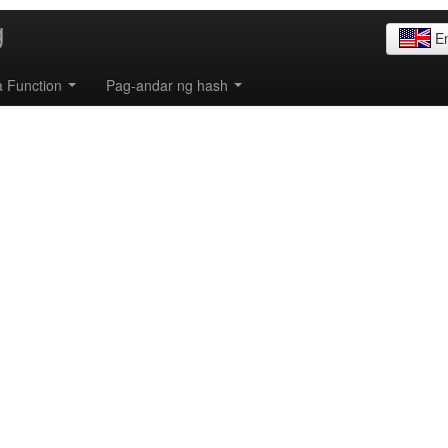
g
E
a Function
Pag-andar ng hash