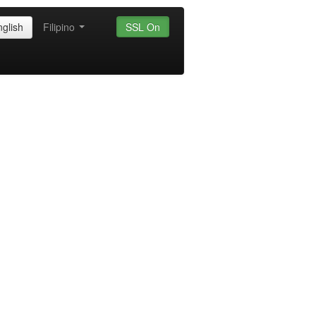
nglish
Filipino
SSL On