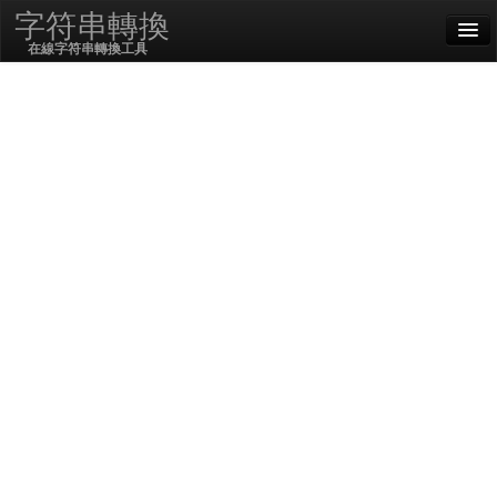
字符串轉換
在線字符串轉換工具
English
中文 (繁體)
SSL On
編碼/解碼
字符串函數
哈希函數